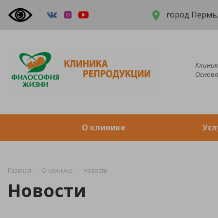
город Пермь,
Клиник
Основа
О клинике
Усл
Главная
О клинике
Новости
Новости