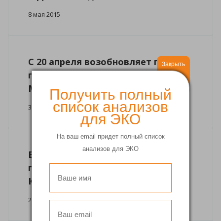
8 мая 2015
С 20 апреля возобновляет прием
Закрыть
гинеколог-репродуктолог
Мухаммад Мазин Дайе
Получить полный
список анализов
30 марта 2015
для ЭКО
На ваш email придет полный список
анализов для ЭКО
В клинике начинает прием
гинеколог-репродуктолог
Козловская Екатерина Сергеевна
25 марта 2015