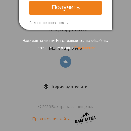
Заказать звонок
Получить
eko@medic-group.ru
Больше не показывать
г. Пермь, ул. Ким, 64
Нажимая на кнопку, Вы соглашаетесь на обработку
персональных данных
Соглашение
Мы в соцсетях
Версия для
печати
© 2026 Все права защищены.
Продвижение сайта