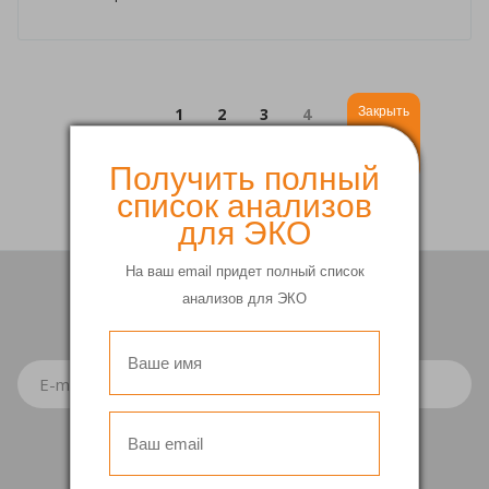
Закрыть
1
2
3
4
Получить полный
список анализов
для ЭКО
На ваш email придет полный список
анализов для ЭКО
Подписка
на рассылку
+7 (342)
2-60-60-50