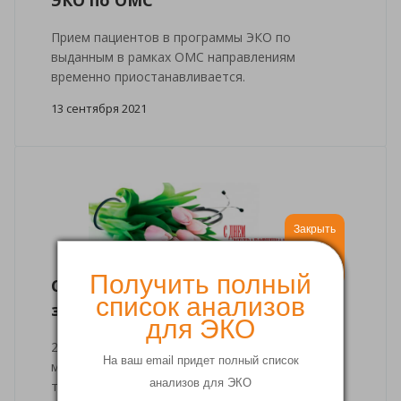
Прием пациентов в программы ЭКО по
выданным в рамках ОМС направлениям
временно приостанавливается.
13 сентября 2021
Закрыть
Получить полный
С Днем работника
список анализов
здравоохранения!
для ЭКО
20 июня - время праздновать! Каждый год День
На ваш email придет полный список
медицинского работника отмечают в России в
анализов для ЭКО
третье воскресенье июня.