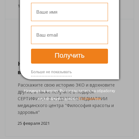
18 июня 2021
Получить
Конкурс ЭКО историй. Участвуй и
выигрывай приз!
Больше не показывать
Расскажите свою историю ЭКО и вдохновите
Нажимая на кнопку, Вы соглашаетесь на обработку
других, а также получите в подарок
СЕРТИФИКАТ В ОТДЕЛЕНИЕ ПЕДИАТРИИ
персональных данных
Соглашение
медицинского центра "Философия красоты и
здоровья"
25 февраля 2021