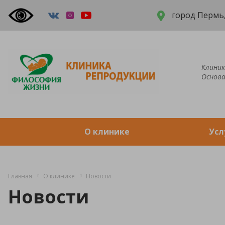
город Пермь,
Клиник
Основа
О клинике
Усл
Главная
О клинике
Новости
Новости