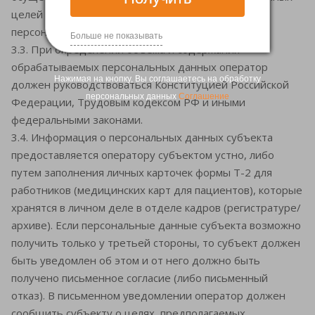
целей при условии обязательного обезличивания
персональных данных.
Больше не показывать
3.3. При определении объема и содержания
обрабатываемых персональных данных оператор
Нажимая на кнопку, Вы соглашаетесь на обработку
должен руководствоваться Конституцией Российской
персональных данных
Соглашение
Федерации, Трудовым кодексом РФ и иными
федеральными законами.
3.4. Информация о персональных данных субъекта
предоставляется оператору субъектом устно, либо
путем заполнения личных карточек формы Т-2 для
работников (медицинских карт для пациентов), которые
хранятся в личном деле в отделе кадров (регистратуре/
архиве). Если персональные данные субъекта возможно
получить только у третьей стороны, то субъект должен
быть уведомлен об этом и от него должно быть
получено письменное согласие (либо письменный
отказ). В письменном уведомлении оператор должен
сообщить субъекту о целях, предполагаемых