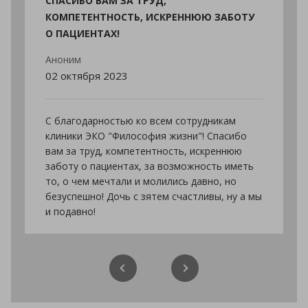
СПАСИБО ВАМ ЗА ТРУД,
И ТОЛЬК
КОМПЕТЕНТНОСТЬ, ИСКРЕННЮЮ ЗАБОТУ
ИСПОЛН
О ПАЦИЕНТАХ!
Юлия П.
20 июля 
Аноним
02 октября 2023
вой мы
вился наш
Хочу выр
 очень
репродук
С благодарностью ко всем сотрудникам
 на все
Викторов
клиники ЭКО "Философия жизни"! Спасибо
уры
мы его ж
вам за труд, компетентность, искреннюю
ет и
Викторов
заботу о пациентах, за возможность иметь
професси
то, о чем мечтали и молились давно, но
огромное 
безуспешно! Дочь с зятем счастливы, ну а мы
и подавно!