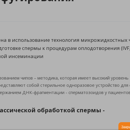
на в использование технология микрожидкостных ч
готовке спермы к процедурам оплодотворения (IVF, I
ной инсеминации
ованием чипов – методика, которая имеет высокий уровень
редставляют собой стерильное одноразовое устройство для
одержанием ДНК-фрагментации - сперматозоидов у пациенто
ссической обработкой спермы -
Закр