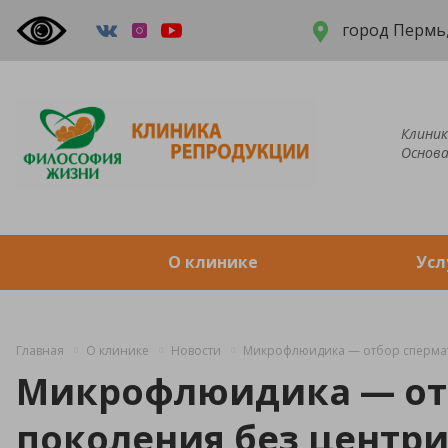
город Пермь,
Клиник
Основа
О клинике
Усл
Главная
О клинике
Новости
Микрофлюидика — отбор спермат
Микрофлюидика — отб
поколения без центр