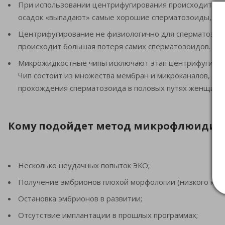
При использовании центрифугирования происходит про
осадок «выпадают» самые хорошие сперматозоиды, ко
Центрифугирование не физиологично для сперматозои
происходит большая потеря самих сперматозоидов.
Микрожидкостные чипы исключают этап центрифугиров
Чип состоит из множества мембран и микроканалов, име
прохождения сперматозоида в половых путях женщины, 
Кому подойдет метод микрофлюидик
Несколько неудачных попыток ЭКО;
Получение эмбрионов плохой морфологии (низкого каче
Остановка эмбрионов в развитии;
Отсутствие имплантации в прошлых программах;