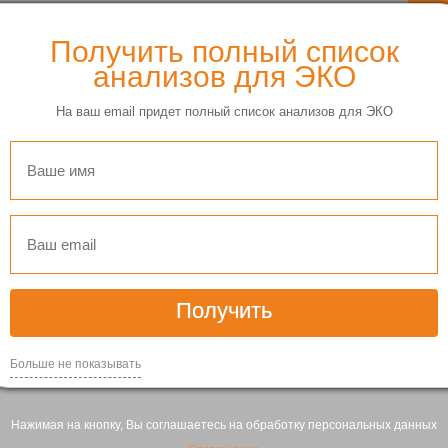
сеивание сперматозоидов через специальные градиенты пло
торые мы в дальнейшем отбираем.
Получить полный список
дов: оказывает негативное влияние на повышение ДНК-фра
анализов для ЭКО
На ваш email придет полный список анализов для ЭКО
ания.
я по сути два отверстия. Данная система пор имитирует про
за счет чего к выходу добираются самые лучшие из лучших.
и
Получить
ства);
Больше не показывать
Нажимая на кнопку, Вы соглашаетесь на обработку персональных данных