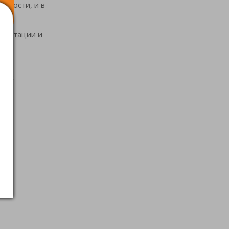
тности, и в
гментации и
цесс