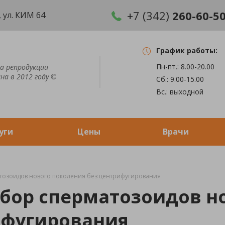
+7 (342)
260-60-5
 ул. КИМ 64
График работы:
Пн-пт.: 8.00-20.00
а репродукции
на в 2012 году ©
Сб.: 9.00-15.00
Вс.: выходной
уги
Цены
Врачи
озоидов нового поколения без центрифугирования
ор сперматозоидов н
ифугирования