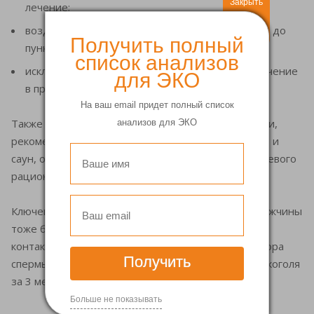
Закрыть
лечение;
воздержание от половых контактов за 3 - 4 дня до
Получить полный
пункции;
список анализов
исключение курения и приема алкоголя, ограничение
для ЭКО
в приеме кофе.
На ваш email придет полный список
Также женщинам, которые готовятся стать мамами,
анализов для ЭКО
рекомендовано воздержаться от посещения бань и
саун, общения с больными ОРВИ, изменения пищевого
рациона.
Ключевые рекомендации при ЭКО в Перми для мужчины
тоже будут озвучены: воздержание от половых
контактов в течение 3 - 7 (не больше) дней до сбора
Получить
спермы, отказ от посещения парной, курения и алкоголя
за 3 месяца до процедуры.
Больше не показывать