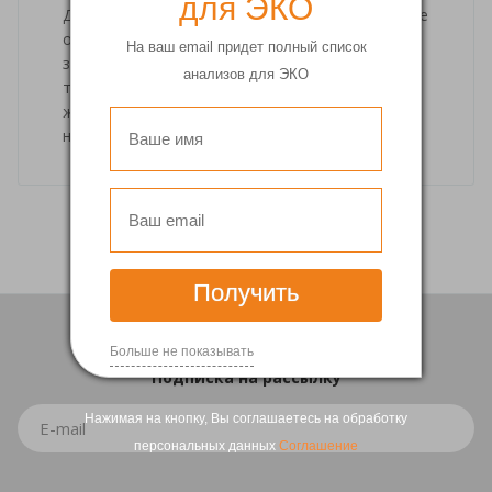
для ЭКО
Диагноз «бесплодие» в большинстве случаев не
означает полную невозможность
На ваш email придет полный список
забеременеть. Современные репродуктивные
анализов для ЭКО
технологии и методы лечения позволяют
женщине родить кровного ребенка даже при
наличии серьезных патологий.
Получить
Больше не показывать
Подписка
на рассылку
Нажимая на кнопку, Вы соглашаетесь на обработку
персональных данных
Соглашение