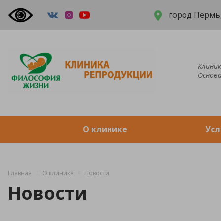
город Пермь,
Клиник
Основа
О клинике
Усл
Главная
О клинике
Новости
Новости