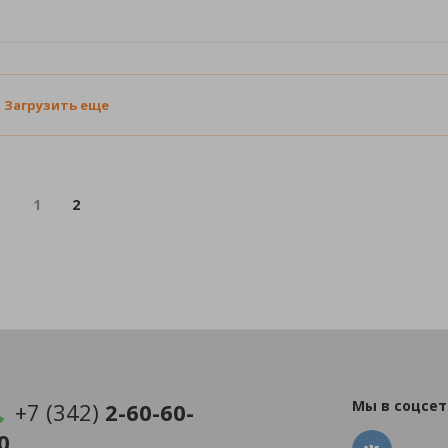
Загрузить еще
1
2
Мы в соцсет
+7 (342)
2-60-60-
0