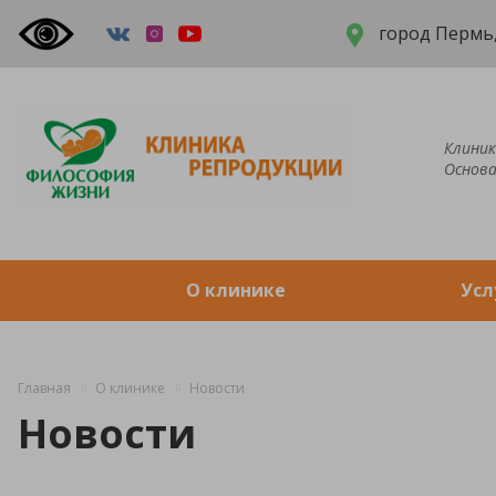
город Пермь,
Клиник
Основа
О клинике
Усл
Главная
О клинике
Новости
Новости