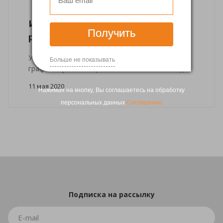
Информация о работе клиники
Получить
репродукции
Уважаемые пациенты, информируем вас о
Больше не показывать
графике приема пациентов с 12 мая 2020 года.
11 мая 2020
Нажимая на кнопку, Вы соглашаетесь на обработку
персональных данных
Соглашение
Подписка
на рассылку