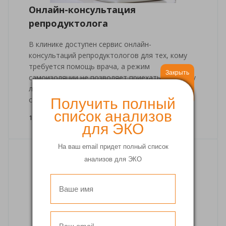
Онлайн-консультация
репродуктолога
В клинике доступен сервис онлайн-
консультаций репродуктологов для тех, кому
требуется помощь врача, а режим
Закрыть
самоизоляции не позволяет приехать в клинику
лично. Услуга доступна только для
существующих клиентов клиники.
Получить полный
список анализов
18 мая 2020
для ЭКО
На ваш email придет полный список
анализов для ЭКО