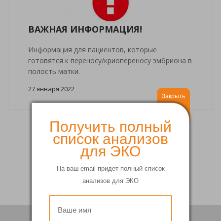
ВАЖНАЯ ИНФОРМАЦИЯ!
Информация для пациентов, которые
готовятся к переносу/криопереносу эмбриона в
полость матки.
27 января 2022
Закрыть
Получить полный
список анализов
1
2
для ЭКО
На ваш email придет полный список
анализов для ЭКО