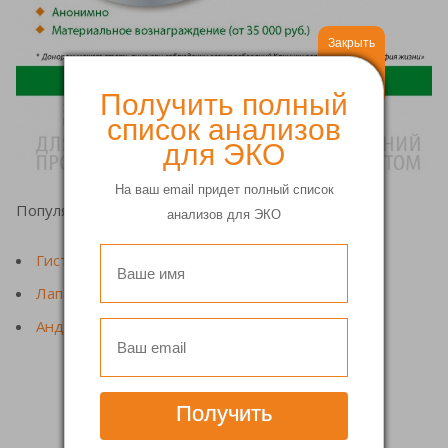
Закрыть
Получить полный
список анализов
для ЭКО
На ваш email придет полный список
Популярные услуги
анализов для ЭКО
Гистероскопия матки
Лапароскопия яичников
Андрогин аппарат
Получить