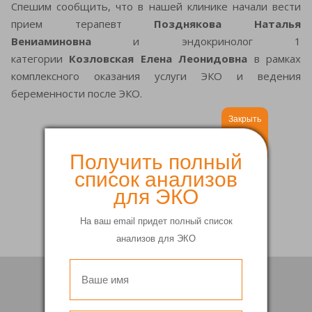
Спешим сообщить, что в нашей клинике начали вести
прием терапевт
Позднякова Наталья
Вениаминовна
и эндокринолог 1
категории
Козловская Елена Леонидовна
в рамках
комплексного оказания услуги ЭКО и ведения
беременности после ЭКО.
Закрыть
Получить полный
список анализов
Вернуться
для ЭКО
На ваш email придет полный список
анализов для ЭКО
Подписка
на рассылку