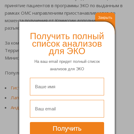
принятие пациентов в программы ЭКО по выданным в
рамках ОМС направлениям приостанавливается до
Закрыть
момента получения от Комиссии дополнительных
разъяснений.
Получить полный
список анализов
За комментариями Вы можете обратиться в
для ЭКО
Территориальный фонд ОМС Пермского края и
Министерство здравоохранения Пермского края.
На ваш email придет полный список
анализов для ЭКО
Популярные услуги
Гистероскопия матки
Лапароскопия яичников
Андрогин аппарат
Получить