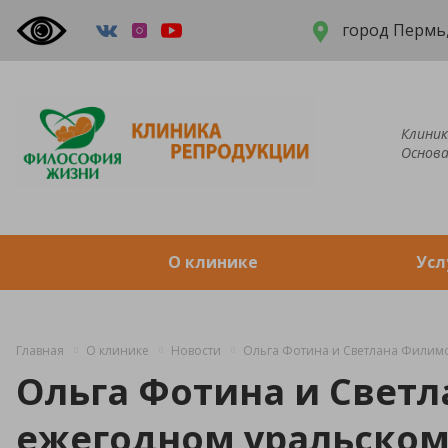
город Пермь,
Клиник
Основа
О клинике
Усл
Главная
О клинике
Новости
Ольга Фотина и Светлана Филимо
Ольга Фотина и Светл
ежегодном уральском