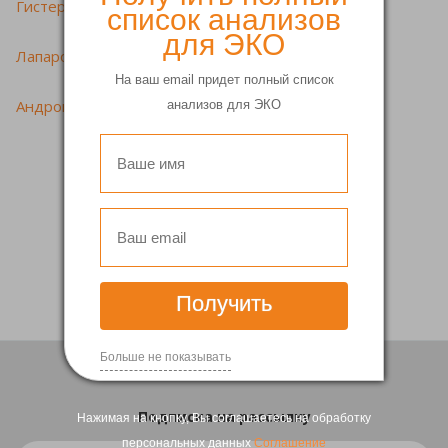
Гистероскопия матки
список анализов
для ЭКО
Лапароскопия яичников
На ваш email придет полный список
Андрогин аппарат
анализов для ЭКО
Вернуться
Получить
Больше не показывать
Подписка
на рассылку
Нажимая на кнопку, Вы соглашаетесь на обработку
персональных данных
Соглашение