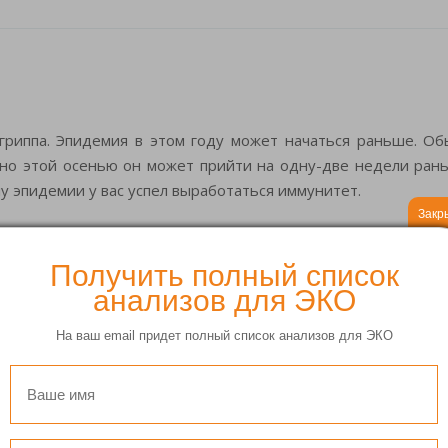
гриппа. Эпидемия в этом году может начаться раньше. О
 но этой осенью он может прийти на одну-две недели ран
лу эпидемии у вас успел выработаться иммунитет.
Закр
Получить полный список
анализов для ЭКО
На ваш email придет полный список анализов для ЭКО
;
 столовыми приборами, посудой;