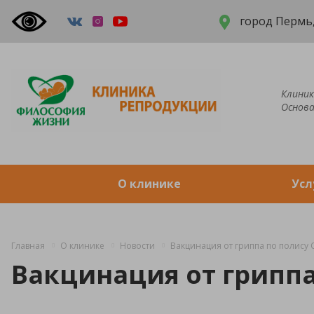
город Пермь,
Клиник
Основа
О клинике
Усл
Главная
О клинике
Новости
Вакцинация от гриппа по полису
Вакцинация от гриппа