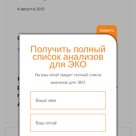
6 августа 2012
Закрыть
C 8 марта!
Получить полный
7 марта 2012
список анализов
для ЭКО
На ваш email придет полный список
Команда специалистов клиники
анализов для ЭКО
репродукции «Философия жизни»
пополнилась еще одним
доктором.