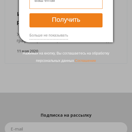
Информация о работе клиники
Получить
репродукции
Уважаемые пациенты, информируем вас о
Больше не показывать
графике приема пациентов с 12 мая 2020 года.
11 мая 2020
Нажимая на кнопку, Вы соглашаетесь на обработку
персональных данных
Соглашение
Подписка
на рассылку