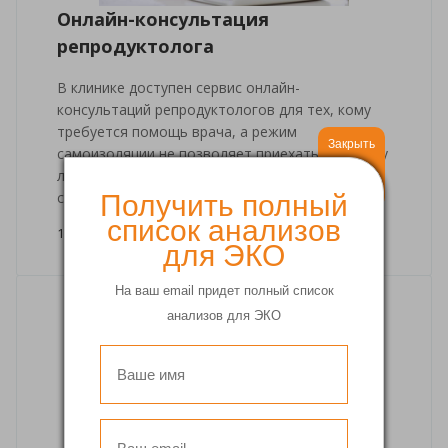
Онлайн-консультация
репродуктолога
В клинике доступен сервис онлайн-
консультаций репродуктологов для тех, кому
требуется помощь врача, а режим
Закрыть
самоизоляции не позволяет приехать в клинику
лично. Услуга доступна только для
существующих клиентов клиники.
Получить полный
список анализов
18 мая 2020
для ЭКО
На ваш email придет полный список
анализов для ЭКО