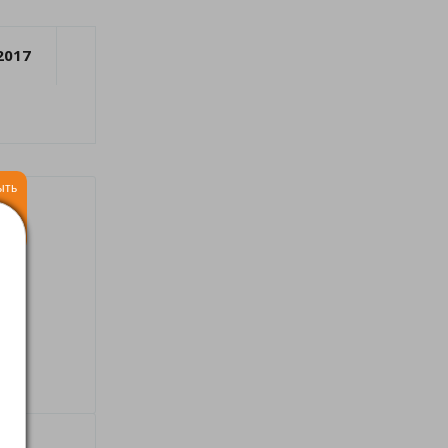
2017
ыть
ные
 в