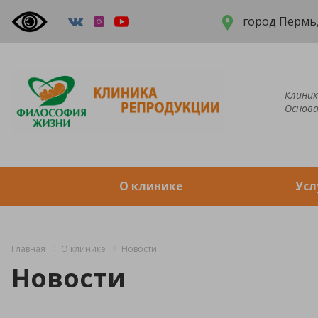
город Пермь,
Клиник
Основа
О клинике
Усл
Главная
О клинике
Новости
Новости