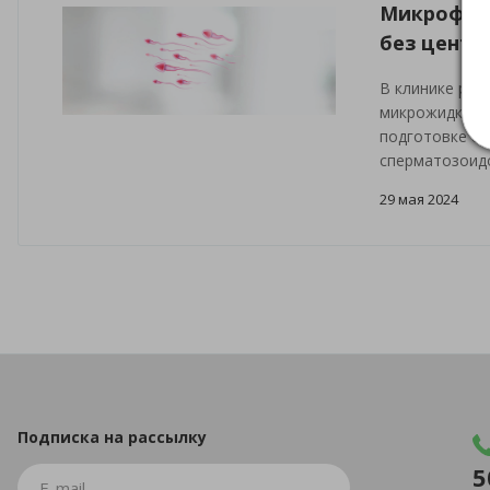
Микрофлю
без центр
В клинике реп
микрожидкостн
подготовке сп
сперматозоид
29 мая 2024
Подписка
на рассылку
5