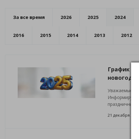
За все время
2026
2025
2024
2016
2015
2014
2013
2012
График ра
новогодни
Уважаемые па
Информируем в
праздничные 
21 декабря 202