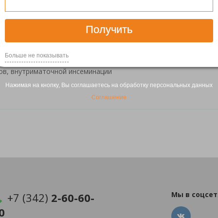
идика — отбор сперматозоидов нового поко
ифугирования
Получить
родукции "Философия жизни" введена в использование технолог
ых чипов – это новое эффективное направление в обработке и
Больше не показывать
ермы к процедурам оплодотворения (IVF, ICSI), криоконсервации
ов, внутриматочной инсеминации
Нажимая на кнопку, Вы соглашаетесь на обработку персональных данных
Соглашение
Мы в соцсет
+7 (342)
2-60-60-
0